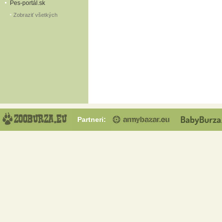
Pes-portál.sk
Zobraziť všetkých
Partneri: