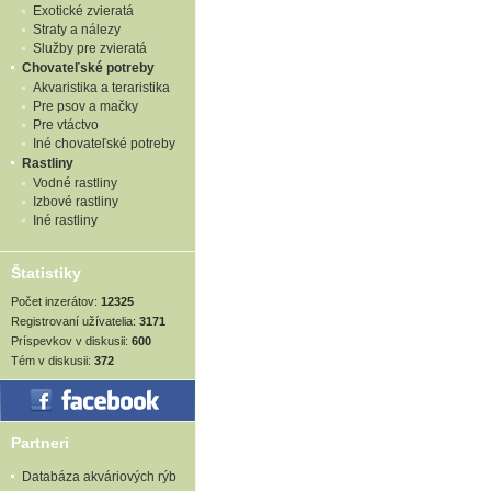
Exotické zvieratá
Straty a nálezy
Služby pre zvieratá
Chovateľské potreby
Akvaristika a teraristika
Pre psov a mačky
Pre vtáctvo
Iné chovateľské potreby
Rastliny
Vodné rastliny
Izbové rastliny
Iné rastliny
Štatistiky
Počet inzerátov:
12325
Registrovaní užívatelia:
3171
Príspevkov v diskusii:
600
Tém v diskusii:
372
Partneri
Databáza akváriových rýb