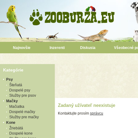
Najnovšie
Inzerenti
Diskusia
Všeobecné p
Kategórie
Psy
Šteňatá
Dospelé psy
Služby pre psov
Mačky
Zadaný užívateľ neexistuje
Mačiatka
Dospelé mačky
Kontaktujte prosím
správcu
Služby pre mačky
Kone
Žriebätá
Dospelé kone