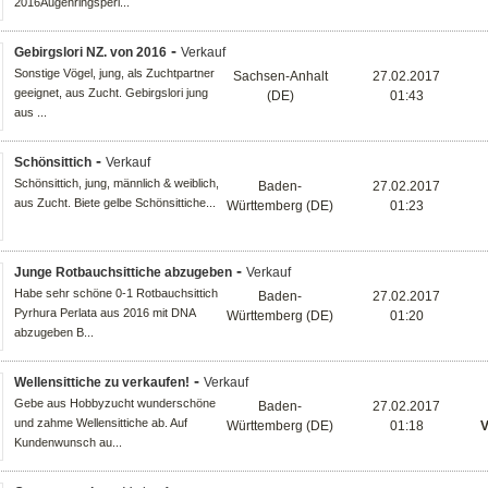
2016Augenringsperl...
-
Gebirgslori NZ. von 2016
Verkauf
Sonstige Vögel, jung, als Zuchtpartner
Sachsen-Anhalt
27.02.2017
geeignet, aus Zucht. Gebirgslori jung
(DE)
01:43
aus ...
-
Schönsittich
Verkauf
Schönsittich, jung, männlich & weiblich,
Baden-
27.02.2017
aus Zucht. Biete gelbe Schönsittiche...
Württemberg (DE)
01:23
-
Junge Rotbauchsittiche abzugeben
Verkauf
Habe sehr schöne 0-1 Rotbauchsittich
Baden-
27.02.2017
Pyrhura Perlata aus 2016 mit DNA
Württemberg (DE)
01:20
abzugeben B...
-
Wellensittiche zu verkaufen!
Verkauf
Gebe aus Hobbyzucht wunderschöne
Baden-
27.02.2017
und zahme Wellensittiche ab. Auf
Württemberg (DE)
01:18
V
Kundenwunsch au...