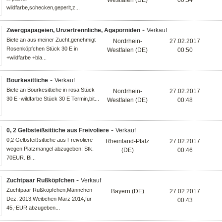
Westfalen (DE)
00:54
wildfarbe,schecken,geperlt,z...
-
Zwergpapageien, Unzertrennliche, Agaporniden
Verkauf
Biete an aus meiner Zucht,genehmigt
Nordrhein-
27.02.2017
Rosenköpfchen Stück 30 E in
Westfalen (DE)
00:50
+wildfarbe +bla...
-
Bourkesittiche
Verkauf
Biete an Bourkesittiche in rosa Stück
Nordrhein-
27.02.2017
30 E -wildfarbe Stück 30 E Termin,bit...
Westfalen (DE)
00:48
-
0, 2 Gelbsteißsittiche aus Freivoliere
Verkauf
0,2 Gelbsteißsittiche aus Freivoliere
Rheinland-Pfalz
27.02.2017
wegen Platzmangel abzugeben! Stk.
(DE)
00:46
70EUR. Bi...
-
Zuchtpaar Rußköpfchen
Verkauf
Zuchtpaar Rußköpfchen,Männchen
Bayern (DE)
27.02.2017
Dez. 2013,Weibchen März 2014,für
00:43
45,-EUR abzugeben...