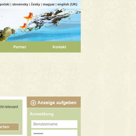
polski
|
slovensky
|
česky
|
magyar
|
english (UK)
Partner
Kontakt
ht relevant
Anmeldung