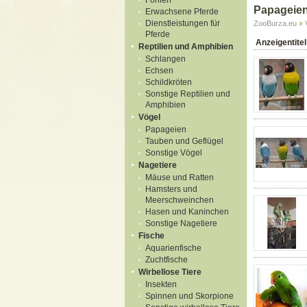
Fohlen
Papageie
Erwachsene Pferde
Dienstleistungen für
ZooBurza.eu
»
Pferde
Anzeigentitel
Reptilien und Amphibien
Schlangen
Echsen
Schildkröten
Sonstige Reptilien und
Amphibien
Vögel
Papageien
Tauben und Geflügel
Sonstige Vögel
Nagetiere
Mäuse und Ratten
Hamsters und
Meerschweinchen
Hasen und Kaninchen
Sonstige Nagetiere
Fische
Aquarienfische
Zuchtfische
Wirbellose Tiere
Insekten
Spinnen und Skorpione