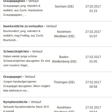
-
Graupapageien
Verkauf
Graupapagei, jung, männlich &
Sachsen (DE)
27.02.2017
weiblich, aus Zucht. Handzahme
01:15
Graupapageien , ...
-
bourkesittiche zu verkaufen
Verkauf
Bourkesittich, jung, männlich &
Nordrhein-
27.02.2017
weiblich, mag Freiflug, aus Zucht.
Westfalen (DE)
01:07
Bourkesitt...
-
Schwarzköpfchen
Verkauf
Haben wieder junge schöne
Baden-
27.02.2017
Schwarzköpfchen abzugeben. Es sind
Württemberg (DE)
01:05
sehr muntere Vögel...
-
Graupapagei
Verkauf
Jungen handaufgezogenen
Thüringen (DE)
27.02.2017
Graupapgei abzugeben. Wenn möglich
00:58
bitte telefonisch me...
-
Nymphensittiche
Verkauf
Verkaufe Nymphensittiche Stück 30 E
Nordrhein-
27.02.2017
in pastell