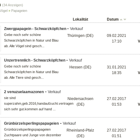
n
(34 Anzeigen)
Vögel
»
Papageien
Lokalität
Datum
-
Zwergpapagein - Schwarzköpfchen
Verkauf
Gebe noch sehr schöne
Thüringen (DE)
09.02.2021
Schwarzköpfchen in Natur und Blau
17:10
V
ab. Alle Vögel sind gesch...
-
Unzertrennlich - Schwarzköpfchen
Verkauf
Gebe noch sehr schöne
Hessen (DE)
31.01.2021
Schwarzköpfchen in Natur und Blau
18:35
V
ab. Alle Tiere sind gesch...
-
2 venuzuelaamazonen
Verkauf
sie sind
Niedersachsen
27.02.2017
superzahm,geb.2016,handaufzucht.vertragen
(DE)
01:53
V
sich sehr gut.kommen auf hand ...
-
Grünbürzelsperlingspapageien
Verkauf
Grünbürzelsperlingspapageien
Rheinland-Pfalz
27.02.2017
Zuchtpaare und Junge von dezember
(DE)
01:51